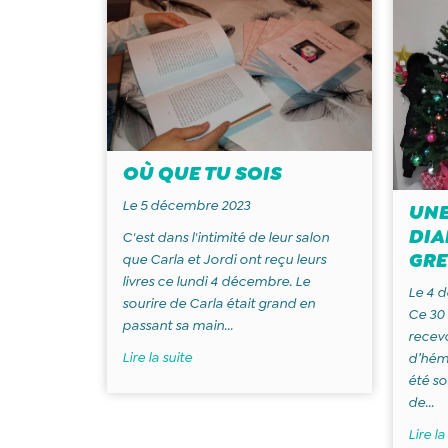
OÙ QUE TU SOIS
Le 5 décembre 2023
UNE
DIA
C'est dans l'intimité de leur salon
GRE
que Carla et Jordi ont reçu leurs
livres ce lundi 4 décembre. Le
Le 4 
sourire de Carla était grand en
Ce 30
passant sa main...
recevo
Lire la suite
d’hémo
été so
de...
Lire la