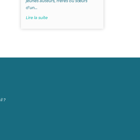
jeunes auteurs, frères ou sœurs
d'un...
Lire la suite
l ?