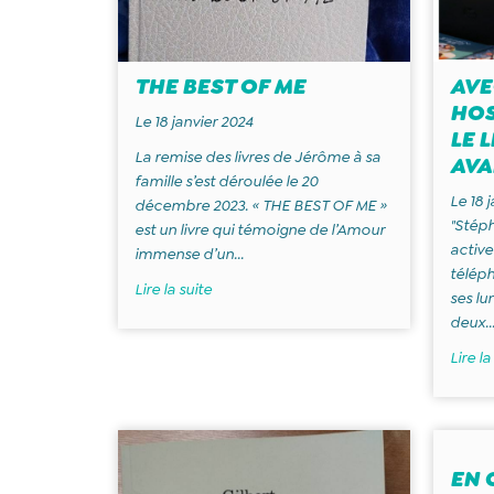
THE BEST OF ME
AVE
HOS
Le 18 janvier 2024
LE L
La remise des livres de Jérôme à sa
AVA
famille s’est déroulée le 20
Le 18 
décembre 2023. « THE BEST OF ME »
"Stéph
est un livre qui témoigne de l’Amour
active
immense d’un...
téléph
Lire la suite
ses lu
deux..
Lire la
EN 