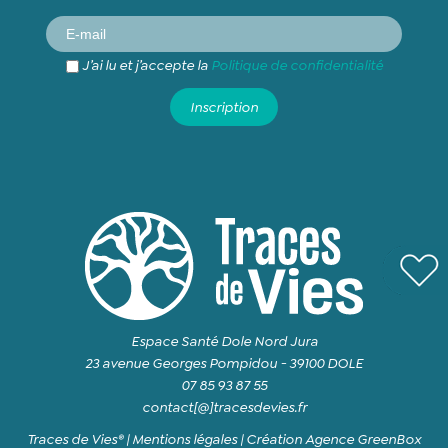
J’ai lu et j’accepte la
Politique de confidentialité
Espace Santé Dole Nord Jura
23 avenue Georges Pompidou - 39100 DOLE
07 85 93 87 55
contact[@]tracesdevies.fr
Traces de Vies® |
Mentions légales
|
Création Agence GreenBox