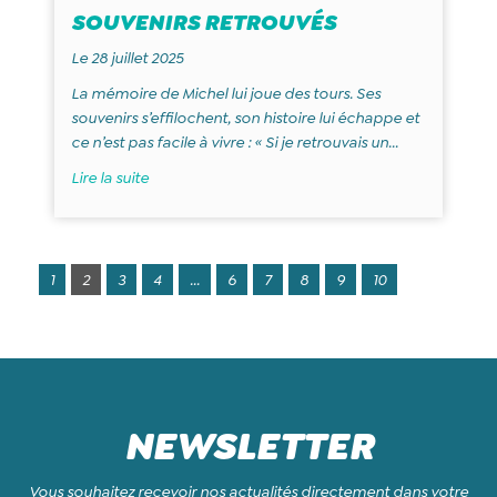
SOUVENIRS RETROUVÉS
Le 28 juillet 2025
La mémoire de Michel lui joue des tours. Ses
souvenirs s’effilochent, son histoire lui échappe et
ce n’est pas facile à vivre : « Si je retrouvais un...
Lire la suite
1
2
3
4
...
6
7
8
9
10
NEWSLETTER
Vous souhaitez recevoir nos actualités directement dans votre