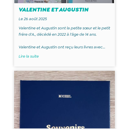
VALENTINE ET AUGUSTIN
Le 26 août 2025
Valentine et Augustin sont la petite sœur et le petit
frère d'A., décédé en 2022 à l'âge de 14 ans.
Valentine et Augustin ont reçu leurs livres avec...
Lire la suite