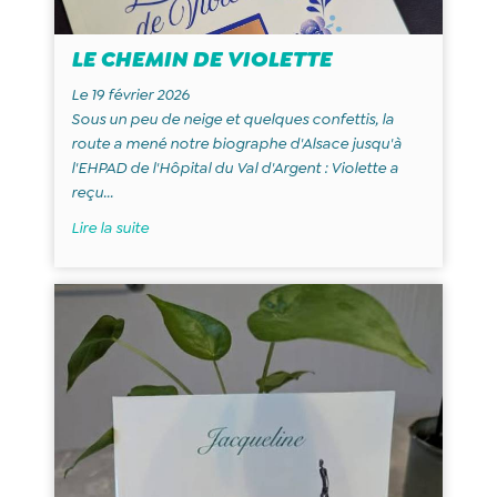
LE CHEMIN DE VIOLETTE
Le 19 février 2026
Sous un peu de neige et quelques confettis, la
route a mené notre biographe d'Alsace jusqu'à
l'EHPAD de l'Hôpital du Val d'Argent : Violette a
reçu...
Lire la suite