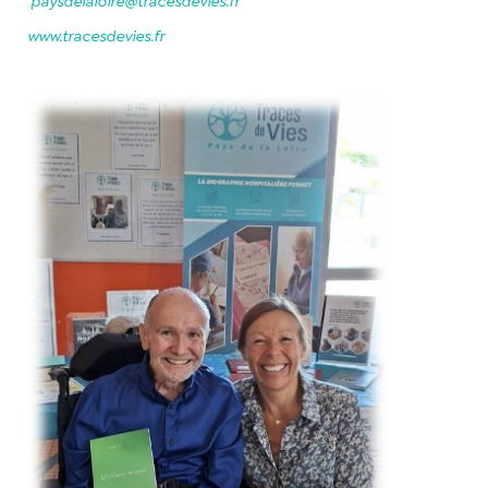
paysdelaloire@tracesdevies.fr
www.tracesdevies.fr