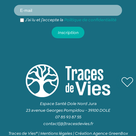
J’ai lu et j’accepte la
Politique de confidentialité
Espace Santé Dole Nord Jura
23 avenue Georges Pompidou - 39100 DOLE
07 85 93 87 55
contact[@]tracesdevies.fr
Traces de Vies® |
Mentions légales
|
Création Agence GreenBox