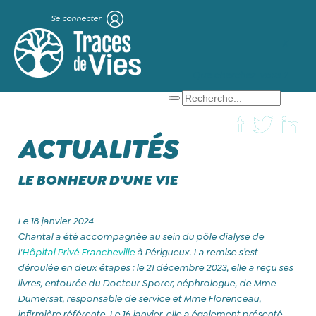
Se connecter
X
Que cherchez-vous ?
ACTUALITÉS
LE BONHEUR D'UNE VIE
Le 18 janvier 2024
Chantal a été accompagnée au sein du pôle dialyse de
l'
Hôpital Privé Francheville
à Périgueux. La remise s’est
déroulée en deux étapes : le 21 décembre 2023, elle a reçu ses
livres, entourée du Docteur Sporer, néphrologue, de Mme
Dumersat, responsable de service et Mme Florenceau,
infirmière référente. Le 16 janvier, elle a également présenté