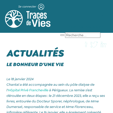
Se connecter
X
Que cherchez-vous ?
ACTUALITÉS
LE BONHEUR D'UNE VIE
Le 18 janvier 2024
Chantal a été accompagnée au sein du pôle dialyse de
l'
Hôpital Privé Francheville
à Périgueux. La remise s’est
déroulée en deux étapes : le 21 décembre 2023, elle a reçu ses
livres, entourée du Docteur Sporer, néphrologue, de Mme
Dumersat, responsable de service et Mme Florenceau,
infirmière référente. Le 16 janvier, elle a également présenté