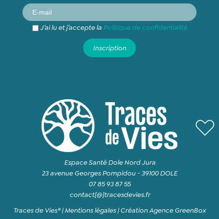
J’ai lu et j’accepte la
Politique de confidentialité
Espace Santé Dole Nord Jura
23 avenue Georges Pompidou - 39100 DOLE
07 85 93 87 55
contact[@]tracesdevies.fr
Traces de Vies® |
Mentions légales
|
Création Agence GreenBox