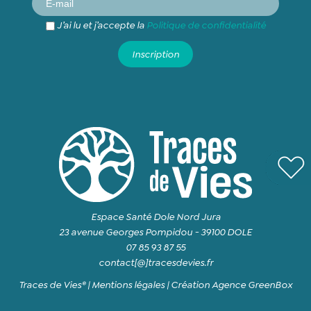
J’ai lu et j’accepte la
Politique de confidentialité
Espace Santé Dole Nord Jura
23 avenue Georges Pompidou - 39100 DOLE
07 85 93 87 55
contact[@]tracesdevies.fr
Traces de Vies® |
Mentions légales
|
Création Agence GreenBox