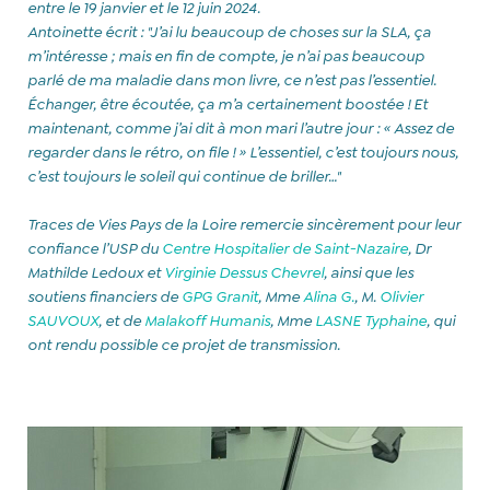
entre le 19 janvier et le 12 juin 2024.
Antoinette écrit : "J’ai lu beaucoup de choses sur la SLA, ça
m’intéresse ; mais en fin de compte, je n’ai pas beaucoup
parlé de ma maladie dans mon livre, ce n’est pas l’essentiel.
Échanger, être écoutée, ça m’a certainement boostée ! Et
maintenant, comme j’ai dit à mon mari l’autre jour : « Assez de
regarder dans le rétro, on file ! » L’essentiel, c’est toujours nous,
c’est toujours le soleil qui continue de briller…"
Traces de Vies Pays de la Loire remercie sincèrement pour leur
confiance l’USP du
Centre Hospitalier de Saint-Nazaire
, Dr
Mathilde Ledoux et
Virginie Dessus Chevrel
, ainsi que les
soutiens financiers de
GPG Granit
, Mme
Alina G.
, M.
Olivier
SAUVOUX
, et de
Malakoff Humanis
, Mme
LASNE Typhaine
, qui
ont rendu possible ce projet de transmission.